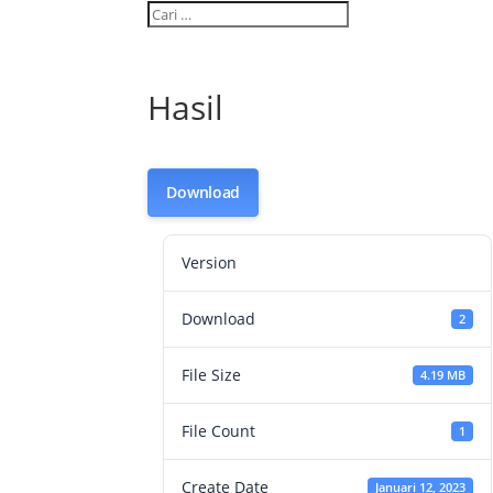
Hasil
Download
Version
Download
2
File Size
4.19 MB
File Count
1
Create Date
Januari 12, 2023