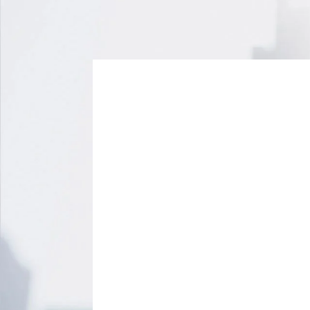
Jln. Sunter Karya Utara IV
Blok G2 No. 23
Sunter Agung Jakarta Utara
14350 Indonesia
0821-7405-0887
elly@transolindo.com
marketing@transolindo.com