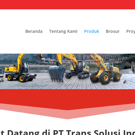
Beranda
Tentang Kami
Produk
Brosur
Pro
t Datang di PT Trans Solusi In